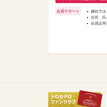
会員サポート
継続方法
住所、氏
会員証再