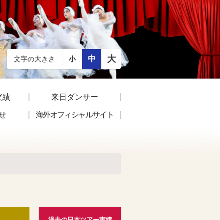
大
中
文字の大きさ
小
実績
来日ダンサー
せ
海外オフィシャルサイト
過去の日本ツアー実績