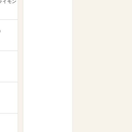
ライモン
）