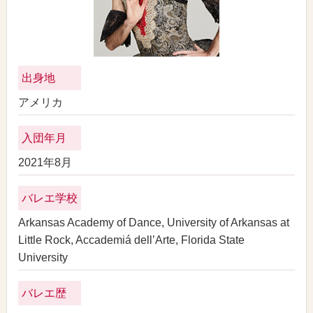
出身地
アメリカ
入団年月
2021年8月
バレエ学校
Arkansas Academy of Dance, University of Arkansas at
Little Rock, Accademiá dell’Arte, Florida State
University
バレエ歴