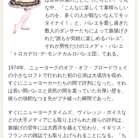
な中、「こんなに楽しくて素晴らしい
ものを、多くの人が観ないなんてモッ
タイナイ！」と、バレエを愛し過ぎた
数人のダンサーたちによって旗揚げさ
れた“誰もが気軽に楽しめるバレエ”。
それが男性だけのコメディ・バレエ
「トロカデロ･デ･モンテカルロバレエ団」である。
1974年、ニューヨークのオフ・オフ・ブロードウェイ
の小さなロフトで行われた初の公演は大成功を収め、
すぐにニューヨーカーたちの間で評判になった。それ
は長い間バレエと庶民の間を遮っていた分厚い壁を、
彼らの強靭なつま先がブチ破った瞬間であった。
すぐにニューヨークタイムズ、ヴィレッジ・ボイスな
どの大手メディアにも取り上げられた彼らの評判は、
旗揚げの翌年には大西洋を越えて伝わり、イギリス・
フランスの雑誌でも取り上げられることになる。「ち