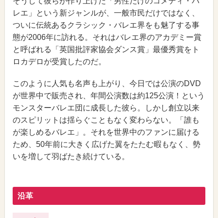
そうして彼らが作り上げた「男性だけのコメディ・バ
レエ」という新ジャンルが、一般市民だけではなく、
ついに伝統あるクラシック・バレエ界をも魅了する事
態が2006年に訪れる。それはバレエ界のアカデミー賞
と呼ばれる「英国批評家協会ダンス賞」最優秀賞をト
ロカデロが受賞したのだ。
このように人気も名声も上がり、今日では公演のDVD
が世界中で販売され、年間公演数は約125公演！という
モンスターバレエ団に成長した彼ら。しかし創立以来
のスピリットは揺らぐこともなく変わらない。「誰も
が楽しめるバレエ」。それを世界中のファンに届ける
ため、50年前に大きく広げた翼をたたむ暇もなく、勢
いを増して羽ばたき続けている。
沿革